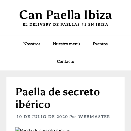
Saltar
Saltar
Saltar
Can Paella Ibiza
a
al
a
la
contenido
la
EL DELIVERY DE PAELLAS #1 EN IBIZA
navegación
principal
barra
principal
lateral
principal
Nosotros
Nuestro menú
Eventos
Contacto
Paella de secreto
ibérico
10 DE JULIO DE 2020
Por
WEBMASTER