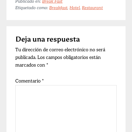
Publicado en:
Break Fast
Etiquetado como:
Breakfast
,
Hotel
,
Restaurant
Interacciones
Deja una respuesta
con
los
Tu dirección de correo electrónico no será
publicada.
Los campos obligatorios están
lectores
marcados con
*
Comentario
*