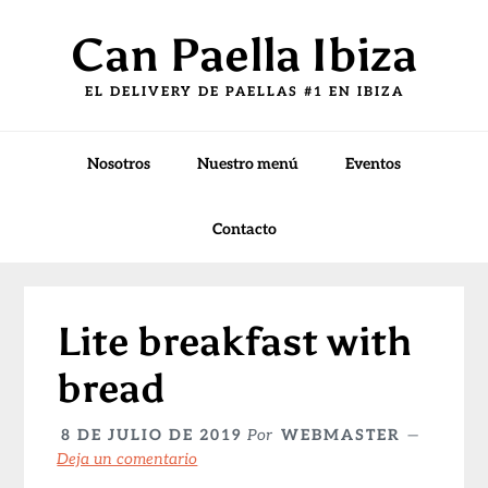
Saltar
Saltar
Saltar
Can Paella Ibiza
a
al
a
la
contenido
la
EL DELIVERY DE PAELLAS #1 EN IBIZA
navegación
principal
barra
principal
lateral
principal
Nosotros
Nuestro menú
Eventos
Contacto
Lite breakfast with
bread
8 DE JULIO DE 2019
Por
WEBMASTER
Deja un comentario