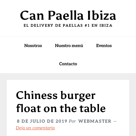
Saltar
Saltar
Saltar
Can Paella Ibiza
a
al
a
la
contenido
la
EL DELIVERY DE PAELLAS #1 EN IBIZA
navegación
principal
barra
principal
lateral
principal
Nosotros
Nuestro menú
Eventos
Contacto
Chiness burger
float on the table
8 DE JULIO DE 2019
Por
WEBMASTER
Deja un comentario