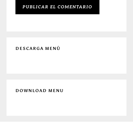
Barra
DESCARGA MENÚ
lateral
principal
DOWNLOAD MENU
Before