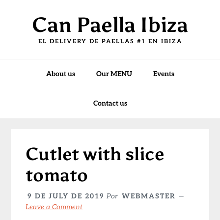
Skip
Skip
Skip
Can Paella Ibiza
to
to
to
primary
main
primary
EL DELIVERY DE PAELLAS #1 EN IBIZA
navigation
content
sidebar
About us
Our MENU
Events
Contact us
Cutlet with slice
tomato
9 DE JULY DE 2019
Por
WEBMASTER
Leave a Comment